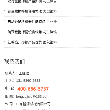
双行星搅拌锅产量如何 花生碎自
豌豆糕搅拌机使用方法 大型馅料
自动炒馅料机器性能特点 白豆沙
豌豆糕搅拌锅设备优势 花生碎馅
红薯馅儿炒锅产品优势 面包馅料
联系我们
联系人：王经理
手 机：131-5360-9533
电 话：
邮 箱：longzejixie@163.com
公 司：山东隆泽机械有限公司