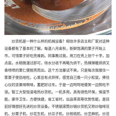
炒货机是一种什么样的机械设备？相信许多店主和厂家对这种
设备都有了基本的了解。每逢八月金秋，新鲜饱满的栗子开始上
市，可惜栗子好吃壳难剥。同事教过我，用刀在壳上划个十字，加
点盐，水稍微漫过即可，待水分收干再略为烘干，热辣辣暖烘烘又
香喷喷的栗仁便脱壳而出。这个方法屡试不爽，只是每次我搂住一
筐栗子使劲地吃，心里总有点异样，感觉自己像一只小松鼠，捧住
心仪的坚果啃啊啃，蓄肥好过冬。于是一边呵呵地傻笑一边照吃不
误。智工大型恒温电热炒货机，一机多用，具有绿色环保，保温节
能，豪华卫生、方便快捷，省工省时，出品率高等优势性能，是目
前好理想好先进的炒货设备。不锈钢滚筒炒锅炒货机又称炒咖啡豆
机、炒栗子机、炒花生机、炒瓜子机、炒核桃机、炒芝麻机、炒豆