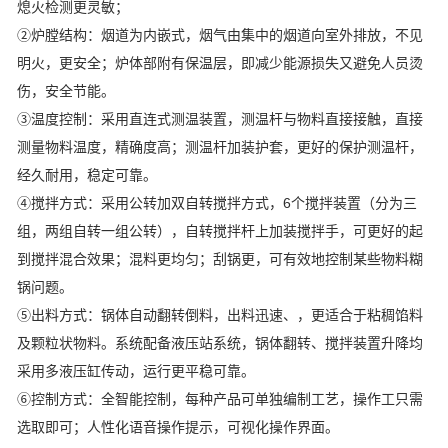
熄火检测更灵敏；
②炉膛结构：烟道为内嵌式，烟气由集中的烟道向室外排放，不见
明火，更安全；炉体部附有保温层，即减少能源损失又避免人员烫
伤，安全节能。
③温度控制：采用直连式测温装置，测温杆与物料直接接触，直接
测量物料温度，精确度高；测温杆加装护套，更好的保护测温杆，
经久耐用，稳定可靠。
④搅拌方式：采用公转加双自转搅拌方式，6个搅拌装置（分为三
组，两组自转一组公转），自转搅拌杆上加装搅拌手，可更好的起
到搅拌混合效果；混料更均匀；刮锅更，可有效地控制某些物料糊
锅问题。
⑤出料方式：锅体自动翻转倒料，出料迅速、，更适合于粘稠馅料
及颗粒状物料。系统配备液压站系统，锅体翻转、搅拌装置升降均
采用多液压缸传动，运行更平稳可靠。
⑥控制方式：全智能控制，每种产品可单独编制工艺，操作工只需
选取即可；人性化语音操作提示，可视化操作界面。